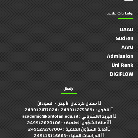
روابط ذات علاقة
DAAD
Sudren
AArU
Admission
Uni Rank
DIGIFLOW
الإتصال
شمال كردقان الأبيض - السودان
تلفون : +249911275389 +249912477024
البريد الالكتروني : academic@kordofan.edu.sd
أمانة الشؤون العلمية : +249912620106
أمانة الشؤون العلمية : +249127276700
الدراسات العليا : +249116116663