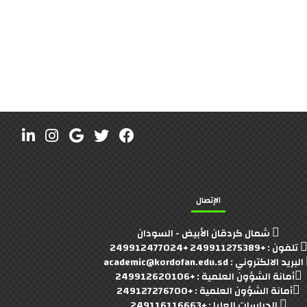
الإتصال
شمال كردقان الأبيض - السودان
تلفون : +249911275389 +249912477024
البريد الالكتروني : academic@kordofan.edu.sd
أمانة الشؤون العلمية : +249912620106
أمانة الشؤون العلمية : +249127276700
الدراسات العليا : +249116116663