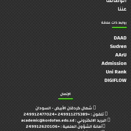
الوظائف
عننا
روابط ذات علاقة
DAAD
Sudren
AArU
Admission
Uni Rank
DIGIFLOW
الإتصال
شمال كردقان الأبيض - السودان
تلفون : +249911275389 +249912477024
البريد الالكتروني : academic@kordofan.edu.sd
أمانة الشؤون العلمية : +249912620106