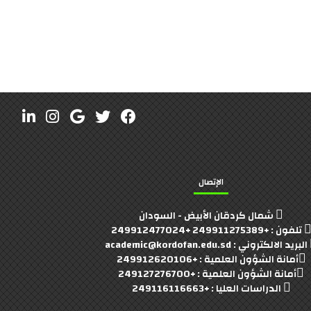
الإتصال
شمال كردقان الأبيض - السودان
تلفون : +249911275389 +249912477024
البريد الالكتروني : academic@kordofan.edu.sd
أمانة الشؤون العلمية : +249912620106
أمانة الشؤون العلمية : +249127276700
الدراسات العليا : +249116116663