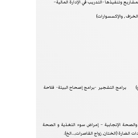
اريع وتنفيذها -التدريب في الإدارة المالية–
 (الخزف , والإكسسوارات)
..الخ) برامج التشجير -برامج إصحاح البيئة- فلاحة
والصحة الإنجابية – إمراض سوء التغذية و الصحة
 الضارة (الختان, زواج القاصرات,...الخ).