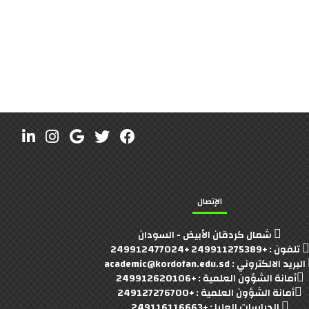
الإتصال
شمال كردقان الأبيض - السودان
تلفون : +249911275389 +249912477024
البريد الالكتروني : academic@kordofan.edu.sd
أمانة الشؤون العلمية : +249912620106
أمانة الشؤون العلمية : +249127276700
الدراسات العليا : +249116116663