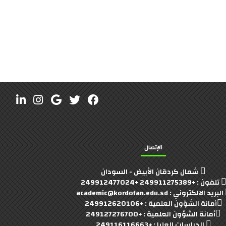
الإتصال
شمال كردقان الأبيض - السودان
تلفون : +249911275389 +249912477024
البريد الالكتروني : academic@kordofan.edu.sd
أمانة الشؤون العلمية : +249912620106
أمانة الشؤون العلمية : +249127276700
الدراسات العليا : +249116116663