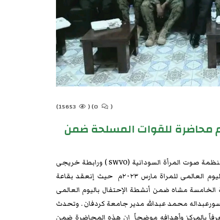
15653)
(
0)
(
م محاضرة للقوات المسلحة ضمن
واصل مركز دراسات السلام والتنمية بجامعة كردفان بالتعاون مع منظمة صوت المرأة السودانية (SWVO ) ورابطة خريجى
المركز والشؤون الدينية بمحلية شيكان واصلوا أنشطة الإحتفال باليوم العالمى للمراة مارس ٢٠٢٣م حيث إنعقد بقاعة
لخامسة مشاه ضمن أنشطة الإحتفال باليوم العالمى
اية بروفيسورعبداله محمد عبدالله مدير جامعة كردفان . وتحدث
رفاً بالمركز وأهدافه موضحاً ان هذه المحاضرة ضمن