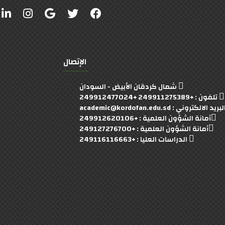
الإتصال
شمال كردقان الأبيض - السودان
تلفون : +249911275389 +249912477024
بريد الالكتروني : academic@kordofan.edu.sd
أمانة الشؤون العلمية : +249912620106
أمانة الشؤون العلمية : +249127276700
الدراسات العليا : +249116116663