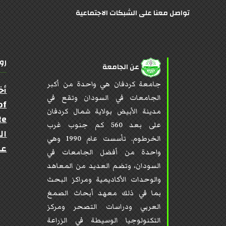
تواصل معنا على الشبكات الاجتماعية
رو
عن الجامعة
جامعة كردفان هي واحدة من أكبر
أخ
الجامعات في السودان وتقع في
of
مدينة الأبيض بولاية شمال كردفان
te
على بعد 560 كم جنوب غرب
ال
الخرطوم. تأسست عام 1990 وهي
عن
واحدة من أفضل الجامعات في
السودان، وتضم العديد من المعاهد
والوحدات الأكاديمية ومراكز البحث
بما في ذلك معهد أبحاث الصمغ
العربي ودراسات التصحر ومركز
التكنولوجيا الوسيطة في الزراعة