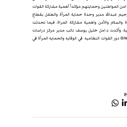
امن المواطنين وحمايتهم مؤكداً أهمية مشاركة القوات
لرحيم عبدالله مدير وحدة حماية المرأة والطفل بقطاع
يةتناول القرار الأممى ١٣٢٥ الخاص بالمرأة والسلام والأمن واهمية مشاركة المراة. فيما تحدثت
اعية. وأكدت د.امل خليل يوسف نائب مدير مركز دراسات
والتنمية بجامعة كردفان رئيس منظمة صوت المرأة السودانية (SWVO) دور القوات النظاميه في الوقايه والحمايه المرأة في
ع