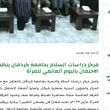
ن
2026-08-09
ي
مركز دراسات السلام بجامعة كردفان ينظ
الاحتفال باليوم العالمي للمرأة
لى
ب
ات
الفرقه الخامسة مشاه محاضرة لضباط وضباط صف وجنود الفرقة ا
للمراة مارس ٢٠٢٣م تحت شعار( هن يصنعن التغيير ) برع
د.منتصرحامد بله مدير مركز دراسات والتنمية بجامعة كردفان مع