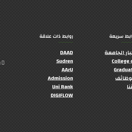
ابط سريعة
روابط ذات علاقة
بار الجامعة
DAAD
Sudren
College 
ال
AArU
Gradua
وظائف
Admission
نا
Uni Rank
DIGIFLOW