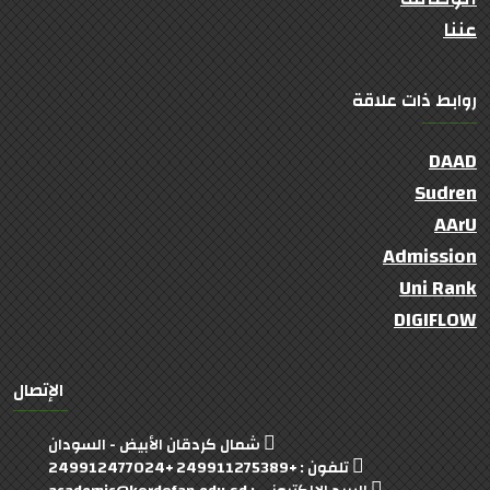
عننا
روابط ذات علاقة
DAAD
Sudren
AArU
Admission
Uni Rank
DIGIFLOW
الإتصال
شمال كردقان الأبيض - السودان
تلفون : +249911275389 +249912477024