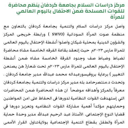
مركز دراسات السلام بجامعة كردفان ينظم محاضرة
للقوات المسلحة ضمن الاحتفال باليوم العالمي
للمرأة
واصل مركز دراسات السلام والتنمية بجامعة كردفان بالتعاون مع
منظمة صوت المرأة السودانية (SWVO ) ورابطة خريجى المركز
والشؤون الدينية بمحلية شيكان واصلوا أنشطة الإحتفال باليوم العالمى
للمراة مارس ٢٠٢٣م حيث إنعقد بقاعة الفرقه الخامسة مشاه محاضرة
لضباط وضباط صف وجنود الفرقة الخامسة مشاه ضمن أنشطة
الإحتفال باليوم العالمى للمراة مارس ٢٠٢٣م تحت شعار( هن يصنعن
التغيير ) برعاية بروفيسورعبداله محمد عبدالله مدير جامعة كردفان .
وتحدث د.منتصرحامد بله مدير مركز دراسات والتنمية بجامعة كردفان
معرفاً بالمركز وأهدافه موضحاً ان هذه المحاضرة ضمن المحاضرات
التي إستهدفت القوات النظامية لدورها فى الحفاظ على امن المواطنين
وحمايتهم مؤكداً أهمية مشاركة القوات النظاميه وتعزيز دورها في
قضايا النوع الإجتماعى. الأستاذ عبد الرحيم عبدالله مدير وحدة حماية
المرأة والطفل بقطاع التنمية الإجتماعية بولايةتناول القرار الأممى