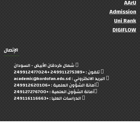
AArU
Admission
Uni Rank
DIGIFLOW
الإتصال
شمال كردقان الأبيض - السودان
تلفون : +249911275389 +249912477024
البريد الالكتروني : academic@kordofan.edu.sd
أمانة الشؤون العلمية : +249912620106
أمانة الشؤون العلمية : +249127276700
الدراسات العليا : +249116116663
University Of Kordofan
© 2022- 2023 Copyright:
(:Developed By : Faculty Of Computer Team :)