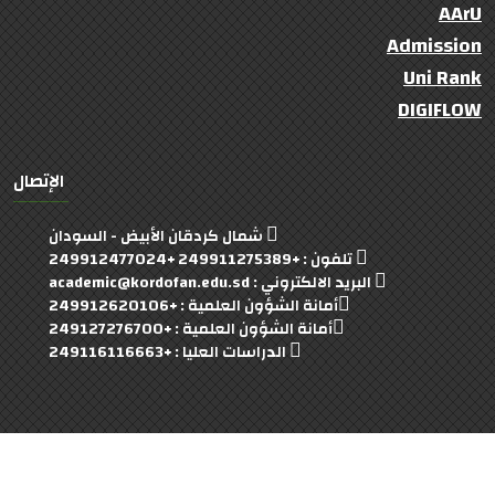
AArU
Admission
Uni Rank
DIGIFLOW
الإتصال
شمال كردقان الأبيض - السودان
تلفون : +249911275389 +249912477024
البريد الالكتروني : academic@kordofan.edu.sd
أمانة الشؤون العلمية : +249912620106
أمانة الشؤون العلمية : +249127276700
الدراسات العليا : +249116116663
University Of Kordofan
© 2022- 2023 Copyright:
(:Developed By : Faculty Of Computer Team :)