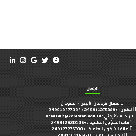
الإتصال
شمال كردقان الأبيض - السودان
تلفون : +249911275389 +249912477024
البريد الالكتروني : academic@kordofan.edu.sd
أمانة الشؤون العلمية : +249912620106
أمانة الشؤون العلمية : +249127276700
الدراسات العليا : +249116116663