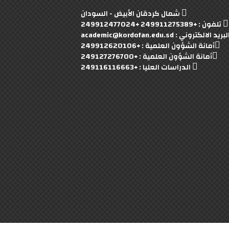
شمال كردقان الأبيض - السودان
تلفون : +249911275389 +249912477024
بريد الالكتروني : academic@kordofan.edu.sd
أمانة الشؤون العلمية : +249912620106
أمانة الشؤون العلمية : +249127276700
الدراسات العليا : +249116116663