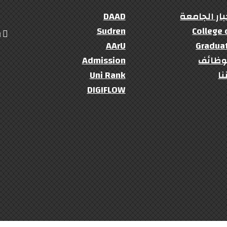
بار الجامعة
DAAD
Sudren
College 
ال
AArU
Gradua
وظائف
Admission
نا
Uni Rank
DIGIFLOW