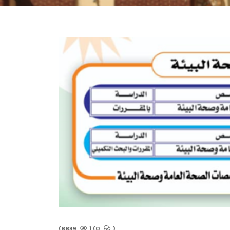
8839)
(
0)
(