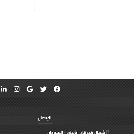
الإتصال
شمال كردقان الأبيض - السودان