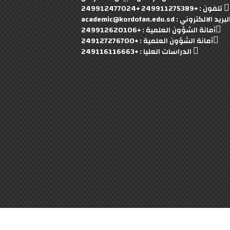
تلفون : +249911275389 +249912477024
بريد الالكتروني : academic@kordofan.edu.sd
أمانة الشؤون العلمية : +249912620106
أمانة الشؤون العلمية : +249127276700
الدراسات العليا : +249116116663