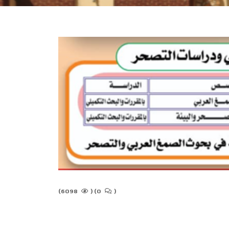
6098)
(
0)
(