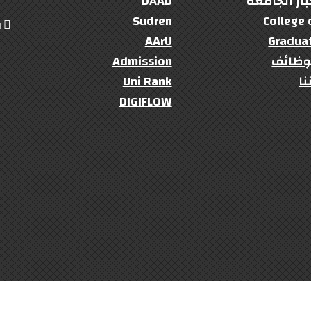
بار الجامعة
DAAD
Sudren
College 
ال
AArU
Gradua
وظائف
Admission
نا
Uni Rank
DIGIFLOW
University Of Kordofan
© 2022- 2023 Copyright: