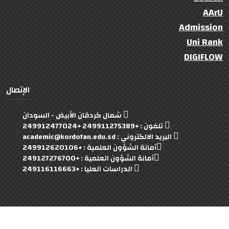
AArU
Admission
Uni Rank
DIGIFLOW
الإتصال
شمال كردقان الأبيض - السودان
تلفون : +249911275389 +249912477024
البريد الالكتروني : academic@kordofan.edu.sd
أمانة الشؤون العلمية : +249912620106
أمانة الشؤون العلمية : +249127276700
الدراسات العليا : +249116116663
University Of Kordofan
© 2022- 2023 Copyright: