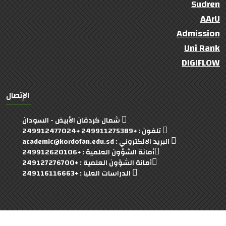
Sudren
AArU
Admission
Uni Rank
DIGIFLOW
الإتصال
شمال كردقان الأبيض - السودان
تلفون : +249911275389 +249912477024
البريد الالكتروني : academic@kordofan.edu.sd
أمانة الشؤون العلمية : +249912620106
أمانة الشؤون العلمية : +249127276700
الدراسات العليا : +249116116663
University Of Kordofan
© 2022- 2023 Copyright: