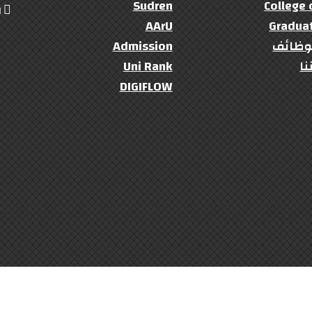
Sudren
College 
ال
AArU
Gradua
وظائف
Admission
نا
Uni Rank
DIGIFLOW
University Of Kordofan
© 2022- 2023 Copyright:
(:Developed By : Faculty Of Computer Team :)