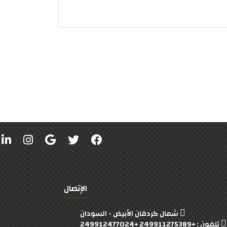
الإتصال
شمال كردقان الأبيض - السودان
تلفون : +249911275389 +249912477024