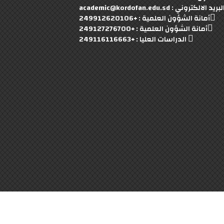
بريد الالكتروني : academic@kordofan.edu.sd
أمانة الشؤون العلمية : +249912620106
أمانة الشؤون العلمية : +249127276700
الدراسات العليا : +249116116663