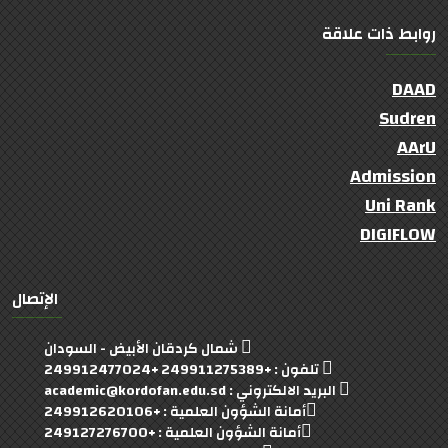
روابط ذات علاقة
DAAD
Sudren
AArU
Admission
Uni Rank
DIGIFLOW
الإتصال
شمال كردقان الأبيض - السودان
تلفون : +249911275389 +249912477024
البريد الالكتروني : academic@kordofan.edu.sd
أمانة الشؤون العلمية : +249912620106
أمانة الشؤون العلمية : +249127276700