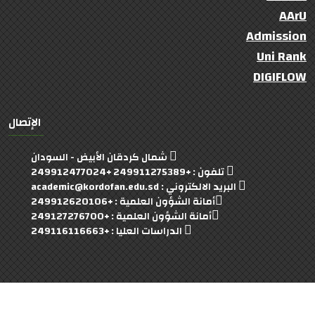
AArU
Admission
Uni Rank
DIGIFLOW
الإتصال
شمال كردقان الأبيض - السودان
تلفون : +249911275389 +249912477024
البريد الالكتروني : academic@kordofan.edu.sd
أمانة الشؤون العلمية : +249912620106
أمانة الشؤون العلمية : +249127276700
الدراسات العليا : +249116116663
University Of Kordofan
© 2022- 2023 Copyright: