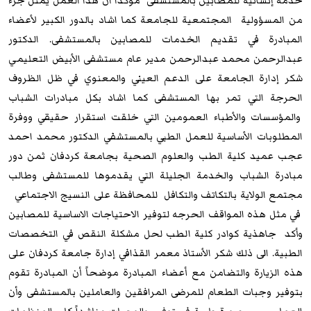
خدمة إنسانية للمصابين بالمستشفى مؤكداً ان هذا العمل يمثل جزء
من المسؤولية المجتمعية للجامعة كما اشاد بالدور الكبير لأعضاء
المبادرة في تقديم الخدمات للمصابين بالمستشفى. الدكتور
عبدالرحمن محمد عبدالرحمن مدير عام مستشفى الأبيض التعليمي
شكر إدارة الجامعة على الدعم العيني والمعنوي في ظل الظروف
الحرجة التي تمر بها المستشفى كما اشاد بكل مبادرات الشباب
والمؤسسات والأطباء العمومين التي خلقت استقرار حقيقي ووفرة
المطلوبات الأساسية للعمل الطبي بالمستشفي الدكتور محمد احمد
عجب عميد كلية الطب والعلوم الصحية بجامعة كردفان ثمن دور
مبادرة الشباب والخدمة الجليلة التي يقدموها للمستشفى وطالب
مجتمع الولاية بالتكاتف والتكافل للمحافظة على النسيج الاجتماعي
في مثل هذه المواقف الحرجه لتوفير الاحتياجات الاساسية للمصابين
وأكد جاهذية كوادر كلية الطب لحل مشكلة النقص في التخصصات
الطبية. الى ذلك شكر الأستاذ معمر القذافي إدارة جامعة كردفان على
هذه الزيارة والتضامن مع أعضاء المبادرة موضحاً أن المبادرة تقوم
بتوفير وجبات الطعام للمرضى المرافقين والعاملين بالمستشفى وأن