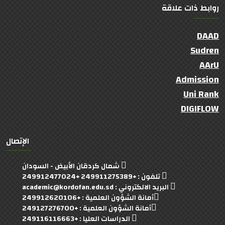
روابط ذات علاقة
DAAD
Sudren
AArU
Admission
Uni Rank
DIGIFLOW
الإتصال
شمال كردقان الأبيض - السودان
تلفون : +249911275389 +249912477024
البريد الالكتروني : academic@kordofan.edu.sd
أمانة الشؤون العلمية : +249912620106
أمانة الشؤون العلمية : +249127276700
الدراسات العليا : +249116116663